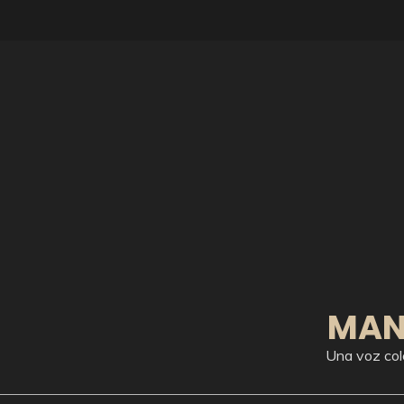
Skip
to
content
MAN
Una voz col